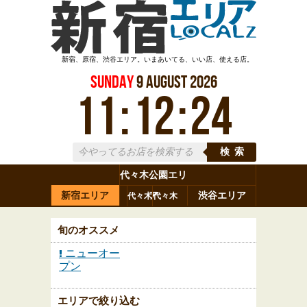
新宿、原宿、渋谷エリア。いまあいてる、いい店、使える店。
Sunday
9
August
2026
11
:
12
:
25
検索
代々木公園エリ
新宿エリア
ア
渋谷エリア
代々木
代々木
原宿
代々木
参宮橋
八幡
上原
神山町
渋谷
新宿
旬のオススメ
ニューオー
プン
エリアで絞り込む