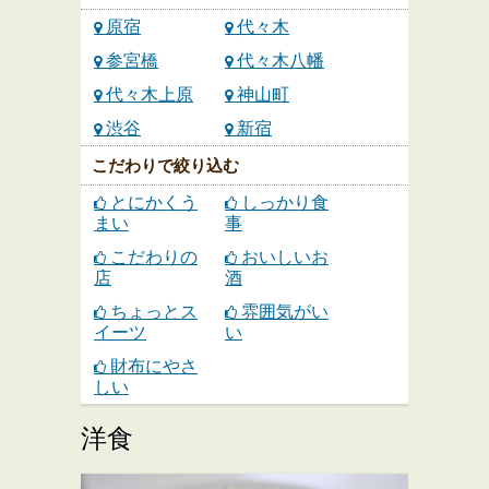
原宿
代々木
参宮橋
代々木八幡
代々木上原
神山町
渋谷
新宿
こだわりで絞り込む
とにかくう
しっかり食
まい
事
こだわりの
おいしいお
店
酒
ちょっとス
雰囲気がい
イーツ
い
財布にやさ
しい
洋食