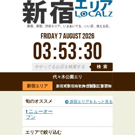
新宿、原宿、渋谷エリア。いまあいてる、いい店、使える店。
Friday
7
August
2026
03
:
53
:
31
検索
代々木公園エリ
新宿エリア
ア
渋谷エリア
新宿東
新宿南
歌舞伎
新宿三
新宿御
代々木
新宿駅
西新宿
口
口
町
丁目
苑
旬のオススメ
原宿エリアをもっと見る
ニューオー
プン
エリアで絞り込む