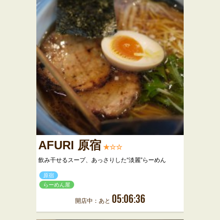
AFURI 原宿
★☆☆
飲み干せるスープ、あっさりした“淡麗”らーめん
原宿
らーめん屋
05:06:36
開店中：あと