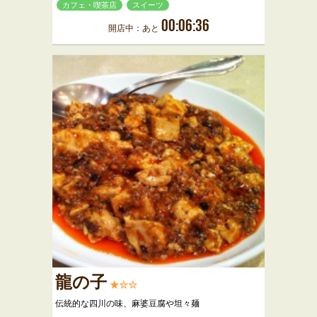
カフェ・喫茶店
スイーツ
00:06:36
開店中：あと
龍の子
★☆☆
伝統的な四川の味、麻婆豆腐や坦々麺