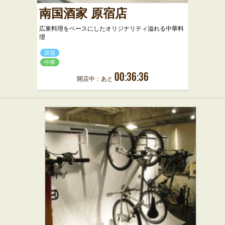
南国酒家 原宿店
広東料理をベースにしたオリジナリティ溢れる中華料
理
原宿
中華
00:36:36
開店中：あと