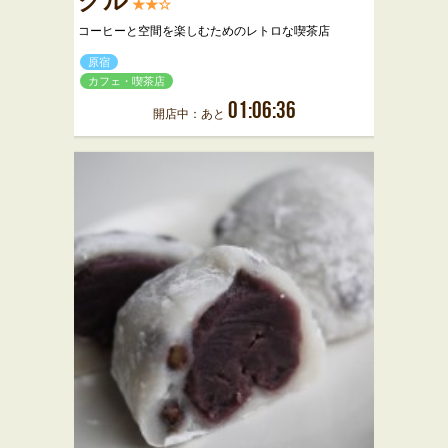
グル
★★☆
コーヒーと空間を楽しむためのレトロな喫茶店
原宿
カフェ・喫茶店
01:06:36
開店中：あと