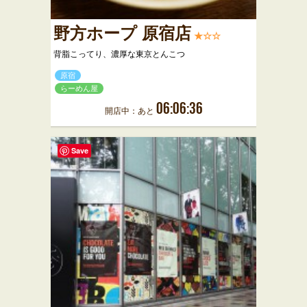
野方ホープ 原宿店
★☆☆
背脂こってり、濃厚な東京とんこつ
原宿
らーめん屋
06:06:36
開店中：あと
Save