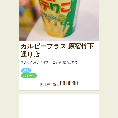
カルビープラス 原宿竹下
通り店
スナック菓子『ポテりこ』を揚げたてで！
原宿
スイーツ
00:00:00
開店中：あと