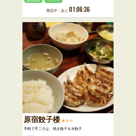
西洋料理
スイーツ
01:06:36
開店中：あと
原宿餃子楼
★☆☆
手軽で手ごろな、焼き餃子＆水餃子