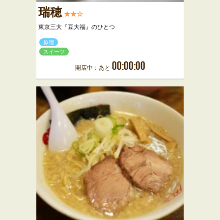
瑞穂
★★☆
東京三大『豆大福』のひとつ
原宿
スイーツ
00:00:00
開店中：あと