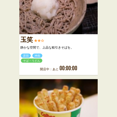
玉笑
★★☆
静かな空間で、上品な粗引きそばを。
原宿
神南
そば・うどん
00:00:00
開店中：あと