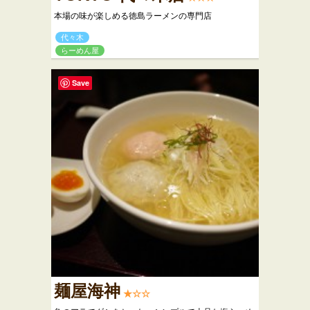
本場の味が楽しめる徳島ラーメンの専門店
代々木
らーめん屋
Save
麺屋海神
★☆☆