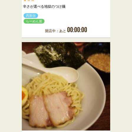
辛さが選べる地獄のつけ麺
西新宿
らーめん屋
00:00:00
開店中：あと