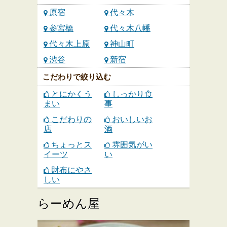
原宿
代々木
参宮橋
代々木八幡
代々木上原
神山町
渋谷
新宿
こだわりで絞り込む
とにかくう
しっかり食
まい
事
こだわりの
おいしいお
店
酒
ちょっとス
雰囲気がい
イーツ
い
財布にやさ
しい
らーめん屋