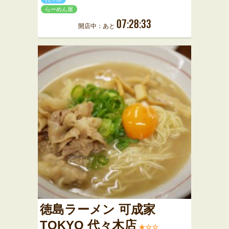
らーめん屋
07:28:33
開店中：あと
徳島ラーメン 可成家
TOKYO 代々木店
★☆☆