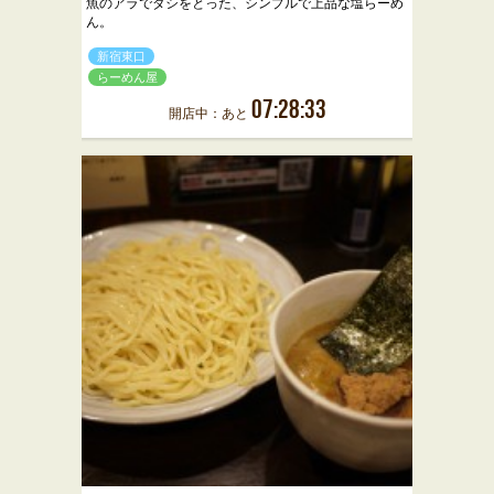
魚のアラでダシをとった、シンプルで上品な塩らーめ
ん。
新宿東口
らーめん屋
07:28:33
開店中：あと