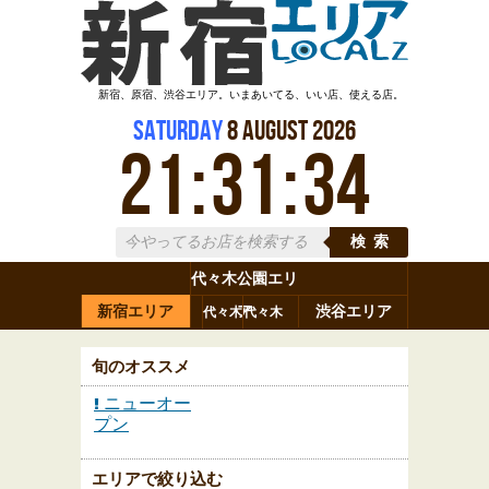
新宿、原宿、渋谷エリア。いまあいてる、いい店、使える店。
Saturday
8
August
2026
21
:
31
:
36
検索
代々木公園エリ
新宿エリア
ア
渋谷エリア
代々木
代々木
原宿
代々木
参宮橋
八幡
上原
神山町
渋谷
新宿
旬のオススメ
ニューオー
プン
エリアで絞り込む