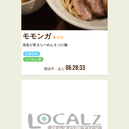
モモンガ
★☆☆
海老が香るらーめん＆つけ麺
歌舞伎町
らーめん屋
06:28:33
開店中：あと