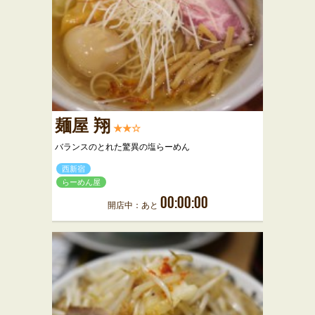
麺屋 翔
★★☆
バランスのとれた驚異の塩らーめん
西新宿
らーめん屋
00:00:00
開店中：あと