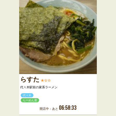
らすた
★☆☆
代々木駅前の家系ラーメン
代々木
らーめん屋
06:58:33
開店中：あと