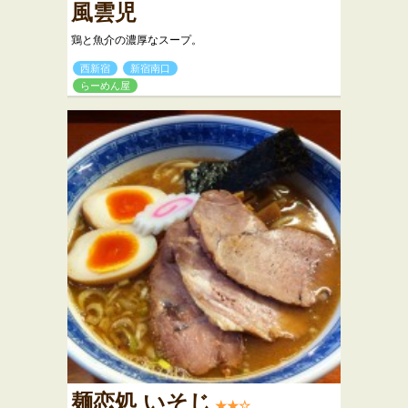
風雲児
鶏と魚介の濃厚なスープ。
西新宿
新宿南口
らーめん屋
麺恋処 いそじ
★★☆