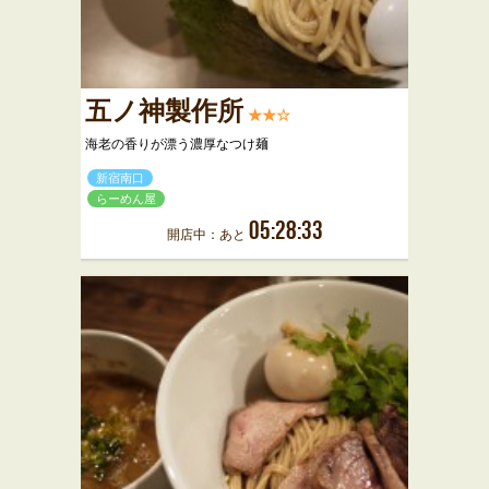
五ノ神製作所
★★☆
海老の香りが漂う濃厚なつけ麺
新宿南口
らーめん屋
05:28:33
開店中：あと