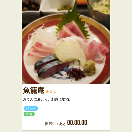
魚籠庵
★☆☆
おでんに麦とろ、刺身に地酒。
代々木
和食
00:00:00
開店中：あと