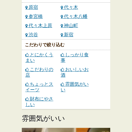
原宿
代々木
参宮橋
代々木八幡
代々木上原
神山町
渋谷
新宿
こだわりで絞り込む
とにかくう
しっかり食
まい
事
こだわりの
おいしいお
店
酒
ちょっとス
雰囲気がい
イーツ
い
財布にやさ
しい
雰囲気がいい