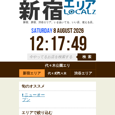
新宿、原宿、渋谷エリア。いまあいてる、いい店、使える店。
Saturday
8
August
2026
12
:
17
:
50
検索
代々木公園エリ
新宿エリア
ア
渋谷エリア
代々木
代々木
原宿
代々木
参宮橋
八幡
上原
神山町
渋谷
新宿
旬のオススメ
ニューオー
プン
エリアで絞り込む