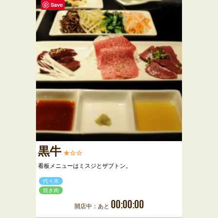
Save
黒牛
★☆☆
看板メニューはミスジとザブトン。
代々木
焼き肉
00:00:00
開店中：あと