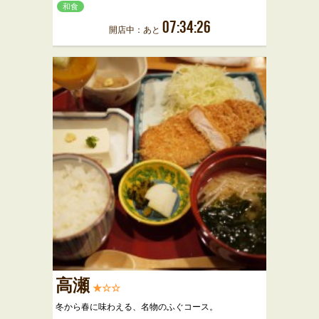
和食
07:34:26
開店中：あと
高瀬
★☆☆
冬から春に味わえる、名物のふぐコース。