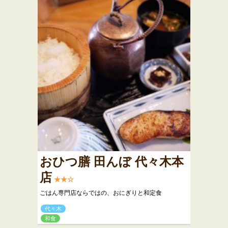
おひつ膳 田んぼ 代々木本
店
★★☆
ごはん専門店ならではの、おにぎりと和定食
代々木
和食