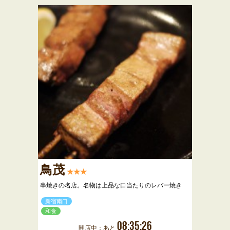
鳥茂
★★★
串焼きの名店。名物は上品な口当たりのレバー焼き
新宿南口
和食
08:35:26
開店中：あと