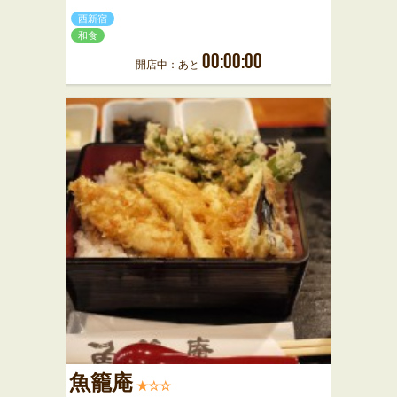
西新宿
和食
00:00:00
開店中：あと
魚籠庵
★☆☆