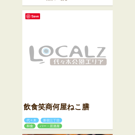
Save
飲食笑商何屋ねこ膳
代々木
新宿三丁目
和食
バー・居酒屋