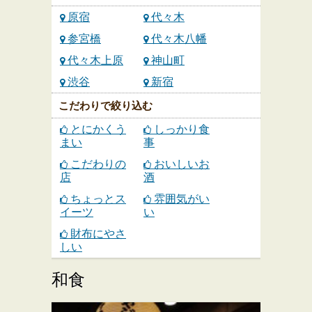
原宿
代々木
参宮橋
代々木八幡
代々木上原
神山町
渋谷
新宿
こだわりで絞り込む
とにかくう
しっかり食
まい
事
こだわりの
おいしいお
店
酒
ちょっとス
雰囲気がい
イーツ
い
財布にやさ
しい
和食