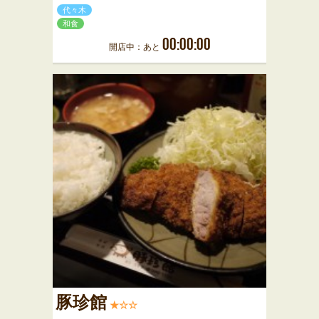
代々木
和食
00:00:00
開店中：あと
豚珍館
★☆☆