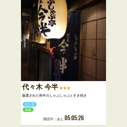
代々木 今半
★★★
厳選された和牛のしゃぶしゃぶとすき焼き
代々木
和食
05:05:26
開店中：あと