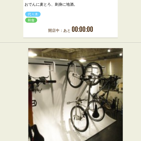
おでんに麦とろ、刺身に地酒。
代々木
和食
00:00:00
開店中：あと