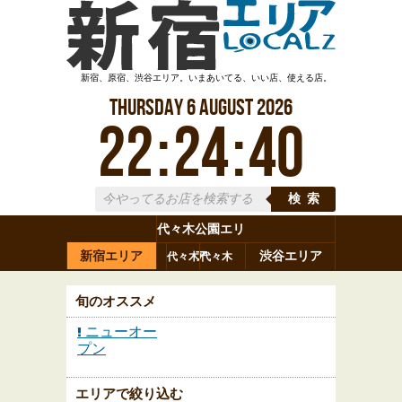
新宿、原宿、渋谷エリア。いまあいてる、いい店、使える店。
Thursday
6
August
2026
22
:
24
:
41
検索
代々木公園エリ
新宿エリア
ア
渋谷エリア
代々木
代々木
原宿
代々木
参宮橋
八幡
上原
神山町
渋谷
新宿
旬のオススメ
ニューオー
プン
エリアで絞り込む