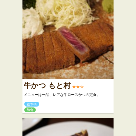
牛かつ もと村
★★☆
メニューは一品、レアな牛ロースかつの定食。
並木橋
和食