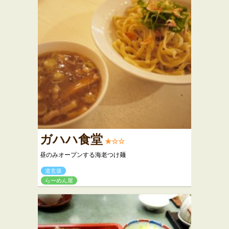
ガハハ食堂
★☆☆
昼のみオープンする海老つけ麺
道玄坂
らーめん屋