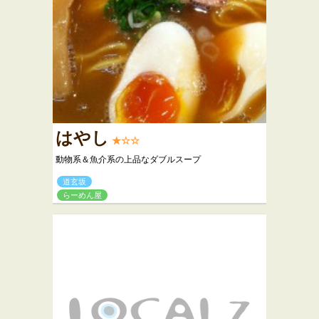
はやし
★☆☆
動物系＆魚介系の上品なダブルスープ
道玄坂
らーめん屋