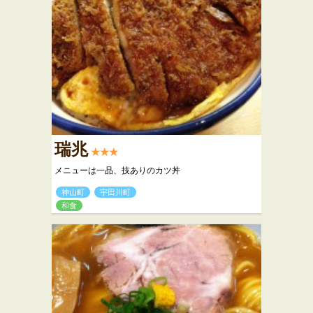
瑞兆
★★★
メニューは一品、技ありのカツ丼
神山町
宇田川町
和食