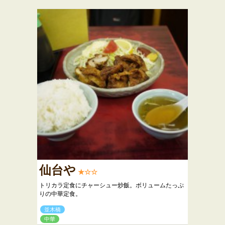
仙台や
★☆☆
トリカラ定食にチャーシュー炒飯。ボリュームたっぷ
りの中華定食。
並木橋
中華