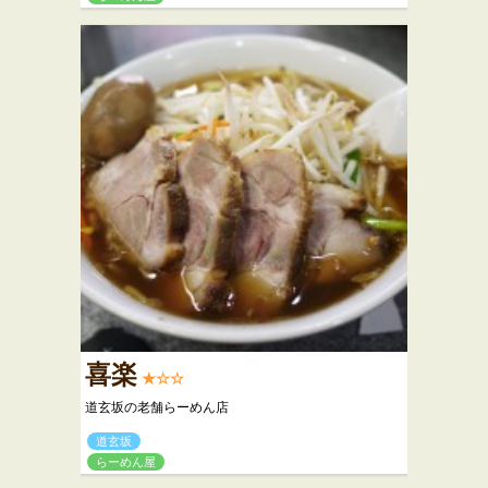
喜楽
★☆☆
道玄坂の老舗らーめん店
道玄坂
らーめん屋