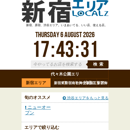
新宿、原宿、渋谷エリア。いまあいてる、いい店、使える店。
Thursday
6
August
2026
17
:
43
:
32
検索
代々木公園エリ
新宿エリア
ア
渋谷エリア
新宿東
新宿南
歌舞伎
新宿三
新宿御
代々木
新宿駅
西新宿
口
口
町
丁目
苑
旬のオススメ
渋谷エリアをもっと見る
ニューオー
プン
エリアで絞り込む