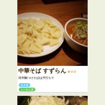
中華そば すずらん
★☆☆
清浄麺(つけそば)は平打ちで
並木橋
らーめん屋