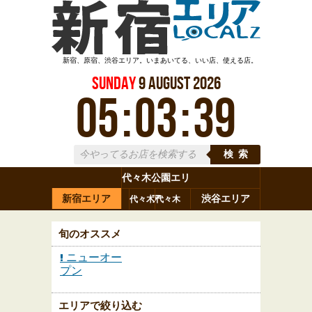
新宿、原宿、渋谷エリア。いまあいてる、いい店、使える店。
Sunday
9
August
2026
05
:
03
:
40
検索
代々木公園エリ
新宿エリア
ア
渋谷エリア
代々木
代々木
原宿
代々木
参宮橋
八幡
上原
神山町
渋谷
新宿
旬のオススメ
ニューオー
プン
エリアで絞り込む