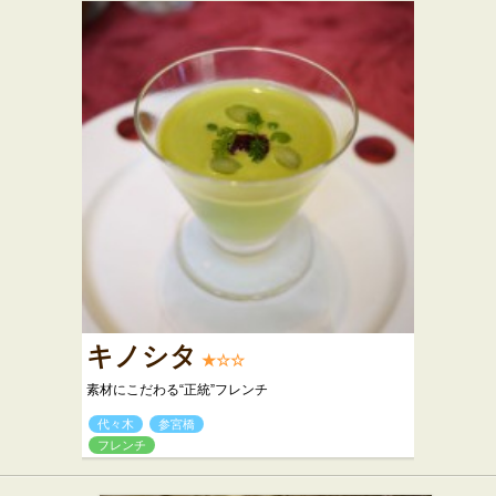
キノシタ
★☆☆
素材にこだわる“正統”フレンチ
代々木
参宮橋
フレンチ