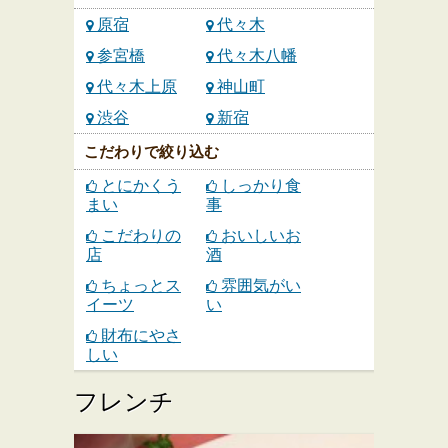
原宿
代々木
参宮橋
代々木八幡
代々木上原
神山町
渋谷
新宿
こだわりで絞り込む
とにかくう
しっかり食
まい
事
こだわりの
おいしいお
店
酒
ちょっとス
雰囲気がい
イーツ
い
財布にやさ
しい
フレンチ