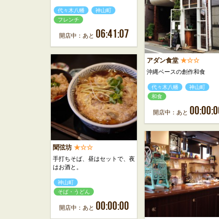
代々木八幡
神山町
フレンチ
06:41:07
開店中：あと
アダン食堂
★☆☆
沖縄ベースの創作和食
代々木八幡
神山町
和食
00:00:0
開店中：あと
聞弦坊
★☆☆
手打ちそば、昼はセットで、夜
はお酒と。
神山町
そば・うどん
00:00:00
開店中：あと