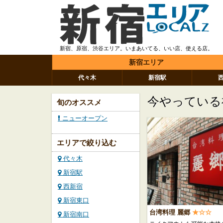
新宿、原宿、渋谷エリア。いまあいてる、いい店、使える店。
新宿エリア
代々木
新宿駅
今やっている
旬のオススメ
ニューオープン
エリアで絞り込む
代々木
新宿駅
西新宿
新宿東口
台湾料理 麗郷
★☆☆
新宿南口