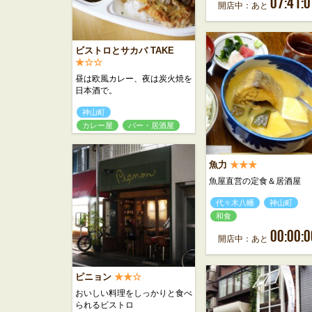
07:41:0
開店中：あと
ビストロとサカバ TAKE
★☆☆
昼は欧風カレー、夜は炭火焼を
日本酒で。
神山町
カレー屋
バー・居酒屋
魚力
★★★
魚屋直営の定食＆居酒屋
代々木八幡
神山町
和食
00:00:0
開店中：あと
ピニョン
★★☆
おいしい料理をしっかりと食べ
られるビストロ