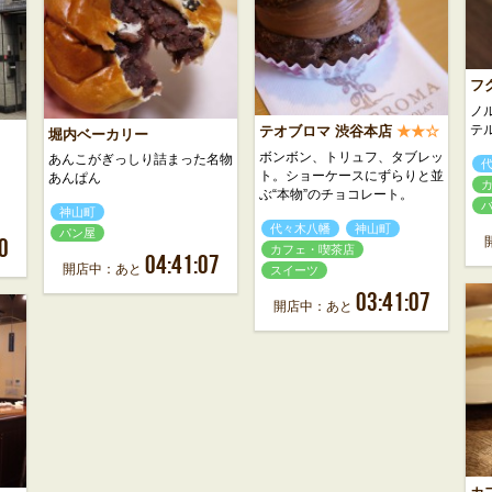
フ
ノ
テ
テオブロマ 渋谷本店
★★☆
堀内ベーカリー
ボンボン、トリュフ、タブレッ
あんこがぎっしり詰まった名物
ト。ショーケースにずらりと並
あんぱん
ぶ“本物”のチョコレート。
神山町
代々木八幡
神山町
パン屋
0
カフェ・喫茶店
04:41:07
開店中：あと
スイーツ
03:41:07
開店中：あと