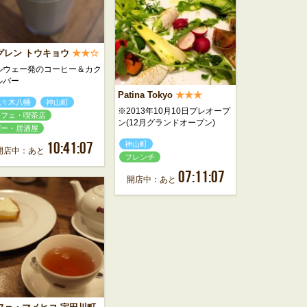
グレン トウキョウ
★★☆
ルウェー発のコーヒー＆カク
ルバー
Patina Tokyo
★★★
代々木八幡
神山町
※2013年10月10日プレオープ
カフェ・喫茶店
ン(12月グランドオープン)
バー・居酒屋
10:41:07
神山町
開店中：あと
フレンチ
07:11:07
開店中：あと