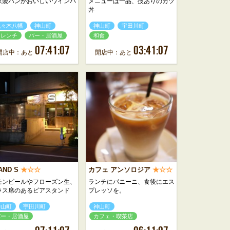
家製パンがおいしいワインバ
メニューは一品、技ありのカツ
丼
代々木八幡
神山町
神山町
宇田川町
フレンチ
バー・居酒屋
和食
07:41:07
03:41:07
開店中：あと
開店中：あと
AND S
★☆☆
カフェ アンソロジア
★☆☆
モンビールやフローズン生、
ランチにパニーニ、食後にエス
ラス席のあるビアスタンド
プレッソを。
神山町
宇田川町
神山町
バー・居酒屋
カフェ・喫茶店