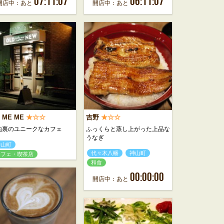
07:11:07
06:11:07
開店中：あと
開店中：あと
 ME ME
★☆☆
吉野
★☆☆
地裏のユニークなカフェ
ふっくらと蒸し上がった上品な
うなぎ
神山町
代々木八幡
神山町
カフェ・喫茶店
和食
00:00:00
開店中：あと