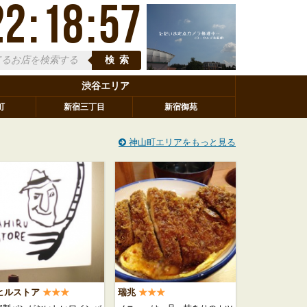
22
:
18
:
57
検索
渋谷エリア
町
新宿三丁目
新宿御苑
神山町エリアをもっと見る
ヒルストア
★★★
瑞兆
★★★