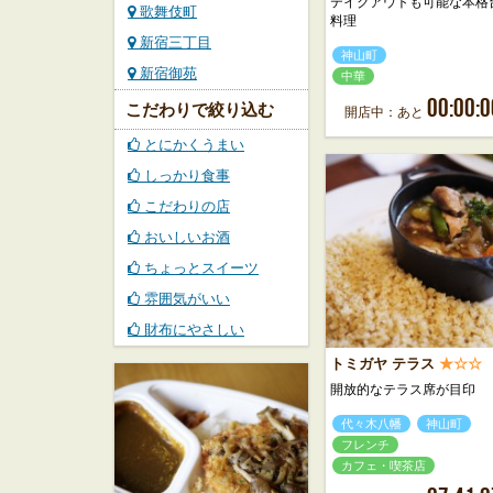
テイクアウトも可能な本格
歌舞伎町
料理
新宿三丁目
神山町
新宿御苑
中華
00:00:0
こだわりで絞り込む
開店中：あと
とにかくうまい
しっかり食事
こだわりの店
おいしいお酒
ちょっとスイーツ
雰囲気がいい
財布にやさしい
トミガヤ テラス
★☆☆
開放的なテラス席が目印
代々木八幡
神山町
フレンチ
カフェ・喫茶店