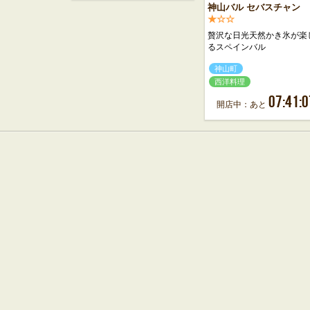
神山バル セバスチャン
★☆☆
贅沢な日光天然かき氷が楽
るスペインバル
神山町
西洋料理
07:41:0
開店中：あと