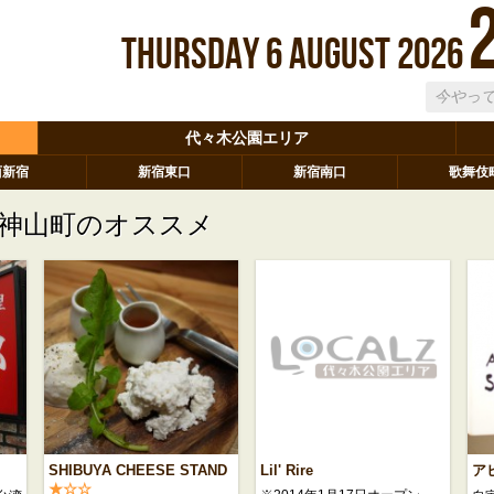
Thursday
6
August
2026
代々木公園エリア
西新宿
新宿東口
新宿南口
歌舞伎
神山町のオススメ
SHIBUYA CHEESE STAND
Lil' Rire
ア
★☆☆