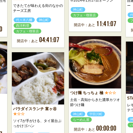
※2014年1月17日オープン
台湾
自
できたてが味わえる街のなかの
ー
神山町
チーズ工房
カフェ・喫茶店
代々木八幡
神山町
11:41:07
開店中：あと
西洋料理
0
カフェ・喫茶店
04:41:07
開店中：あと
つけ麺 ちっちょ 極
★☆☆
ST
土佐・高知からきた濃厚カツオ
節つけ麺
レ
パラダイスランチ 富ヶ谷
テ
★☆☆
神山町
宇田川町
らーめん屋
ソイ7が手がける、タイ屋台ぶ
っかけゴハン
00:00:00
開店中：あと