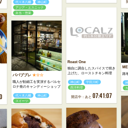
7
代々木八幡
神山町
アジア・エスニック
弁当・惣菜
Roast One
ME
独自に調合したスパイスで焼き
上げた、ローストチキン料理
路
パパブブレ
★☆☆
職人が飴細工を実演するバルセ
神山町
宇田川町
ロナ発のキャンディーショップ
西洋料理
07:41:07
0
代々木八幡
神山町
開店中：あと
スイーツ