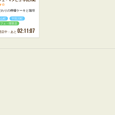
フェ・マメヒコ 宇田川町
★☆
だわりの檸檬ケーキと珈琲
神山町
宇田川町
カフェ・喫茶店
02:11:07
開店中：あと