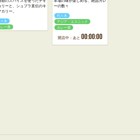
種類のスパイスを使ったチキ
本場の味が楽しめる、絶品カレ
カリーと、シュプラ直伝のキ
ーの数々
マカリー。
代々木
代々木
アジア・エスニック
カレー屋
カレー屋
00:00:00
開店中：あと