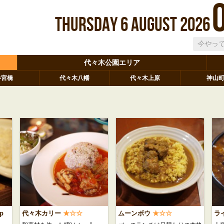
Thursday
6
August
2026
代々木公園エリア
参宮橋
代々木八幡
代々木上原
神山
p
代々木カリー
★☆☆
ムーンボウ
★☆☆
ラ