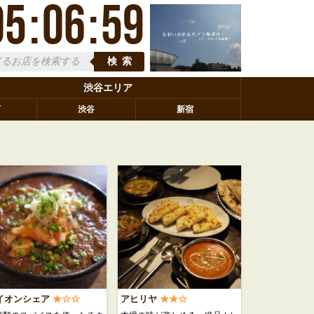
05
:
07
:
00
検索
渋谷エリア
町
渋谷
新宿
イオンシェア
★☆☆
アヒリヤ
★★☆