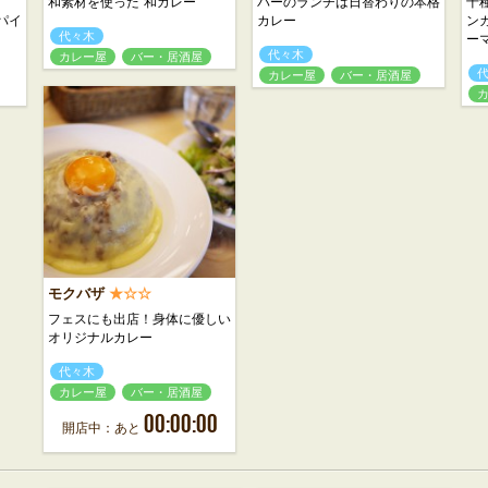
和素材を使った“和カレー”
バーのランチは日替わりの本格
十
パイ
カレー
ン
代々木
ー
代々木
カレー屋
バー・居酒屋
カレー屋
バー・居酒屋
モクバザ
★☆☆
フェスにも出店！身体に優しい
オリジナルカレー
代々木
カレー屋
バー・居酒屋
00:00:00
開店中：あと