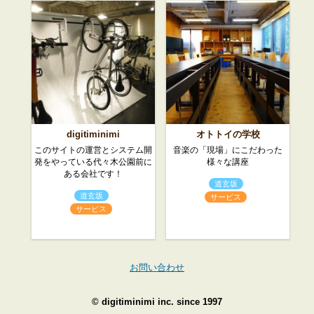
digitiminimi
オトトイの学校
このサイトの運営とシステム開
音楽の「現場」にこだわった
発をやっている代々木公園前に
様々な講座
ある会社です！
道玄坂
道玄坂
サービス
サービス
お問い合わせ
©
digitiminimi inc.
since 1997