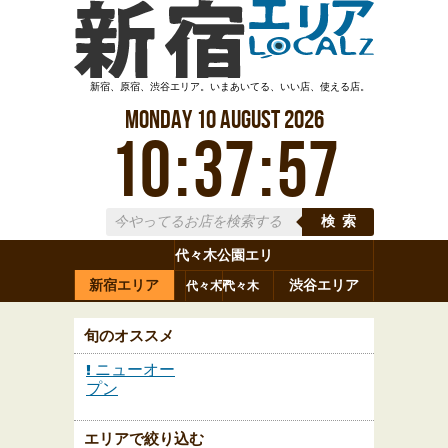
新宿、原宿、渋谷エリア。いまあいてる、いい店、使える店。
Monday
10
August
2026
10
:
37
:
58
検索
代々木公園エリ
新宿エリア
ア
渋谷エリア
代々木
代々木
原宿
代々木
参宮橋
八幡
上原
神山町
渋谷
新宿
旬のオススメ
ニューオー
プン
エリアで絞り込む