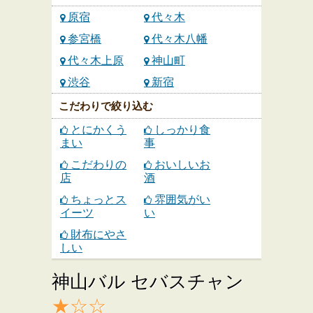
原宿
代々木
参宮橋
代々木八幡
代々木上原
神山町
渋谷
新宿
こだわりで絞り込む
とにかくう
しっかり食
まい
事
こだわりの
おいしいお
店
酒
ちょっとス
雰囲気がい
イーツ
い
財布にやさ
しい
神山バル セバスチャン
★☆☆