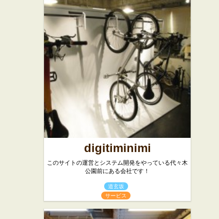
魚力
聞弦坊
★★★
★☆☆
和食
そば・うどん
digitiminimi
このサイトの運営とシステム開発をやっている代々木
公園前にある会社です！
道玄坂
サービス