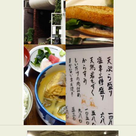
★☆☆
BOOKSELLERS
スイーツ
アダン食
SHIBUYA
堂
CHEESE
★☆☆
STAND
和食
★☆☆
西洋料理
カフェ・喫茶店