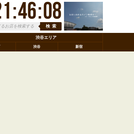
21
:
46
:
09
検索
渋谷エリア
町
渋谷
新宿