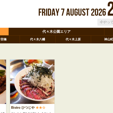
Friday
7
August
2026
代々木公園エリア
参宮橋
代々木八幡
代々木上原
神山
Bistro ひつじや
★★☆