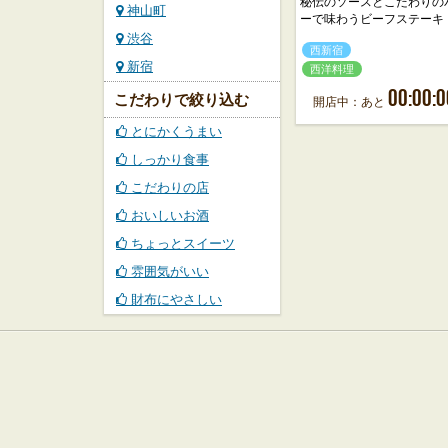
秘伝のソースとこだわりの
神山町
ーで味わうビーフステーキ
渋谷
西新宿
新宿
西洋料理
00:00:0
こだわりで絞り込む
開店中：あと
とにかくうまい
しっかり食事
こだわりの店
おいしいお酒
ちょっとスイーツ
雰囲気がいい
財布にやさしい