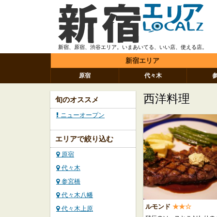
新宿、原宿、渋谷エリア。いまあいてる、いい店、使える店。
新宿エリア
原宿
代々木
西洋料理
旬のオススメ
ニューオープン
エリアで絞り込む
原宿
代々木
参宮橋
代々木八幡
ルモンド
★★☆
代々木上原