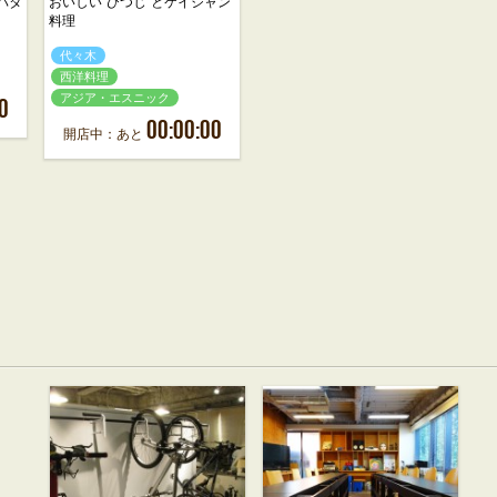
バタ
おいしい“ひつじ”とケイジャン
料理
代々木
西洋料理
アジア・エスニック
0
00:00:00
開店中：あと