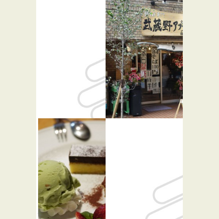
横濱家系
武蔵野アブ
濃厚とん
ラ学会
こつラー
らーめん屋
メン専門店
代々木商店