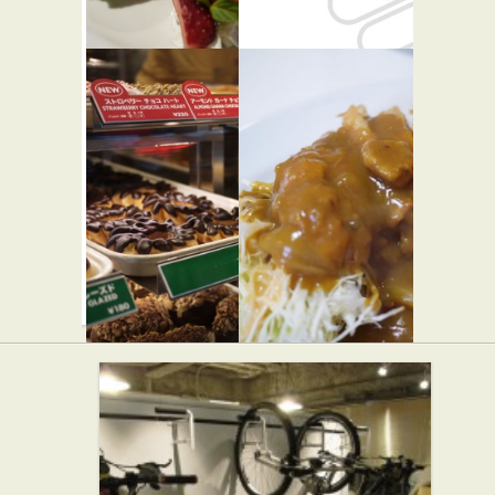
★☆☆
らーめん屋
トスカー
文明軒
★☆☆
ナ 代々木
パン屋
店
★☆☆
イタリアン
クリスピ
ソルタナ
★☆☆
ー クリー
洋食
ム ドーナ