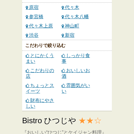
原宿
代々木
参宮橋
代々木八幡
代々木上原
神山町
渋谷
新宿
こだわりで絞り込む
とにかくう
しっかり食
まい
事
こだわりの
おいしいお
店
酒
ちょっとス
雰囲気がい
イーツ
い
財布にやさ
しい
Bistro ひつじや
★★☆
『おいしい“ひつじ”とケイジャン料理』