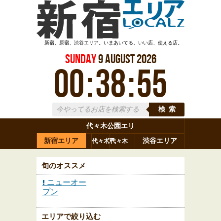
新宿、原宿、渋谷エリア。いまあいてる、いい店、使える店。
Sunday
9
August
2026
00
:
38
:
55
検索
代々木公園エリ
新宿エリア
ア
渋谷エリア
代々木
代々木
原宿
代々木
参宮橋
八幡
上原
神山町
渋谷
新宿
旬のオススメ
ニューオー
プン
エリアで絞り込む