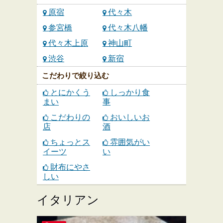
原宿
代々木
参宮橋
代々木八幡
代々木上原
神山町
渋谷
新宿
こだわりで絞り込む
とにかくう
しっかり食
まい
事
こだわりの
おいしいお
店
酒
ちょっとス
雰囲気がい
イーツ
い
財布にやさ
しい
イタリアン