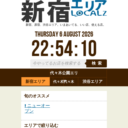
新宿、原宿、渋谷エリア。いまあいてる、いい店、使える店。
Thursday
6
August
2026
22
:
54
:
11
検索
代々木公園エリ
新宿エリア
ア
渋谷エリア
代々木
代々木
原宿
代々木
参宮橋
八幡
上原
神山町
渋谷
新宿
旬のオススメ
ニューオー
プン
エリアで絞り込む