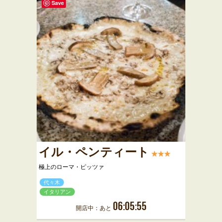
Save
イル・ペンティート
★★★
極上のローマ・ピッツァ
代々木
イタリアン
06:05:55
開店中：あと