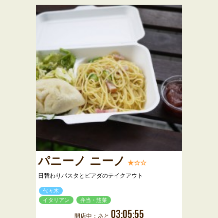
パニーノ ニーノ
★☆☆
日替わりパスタとピアダのテイクアウト
代々木
イタリアン
弁当・惣菜
03:05:55
開店中：あと