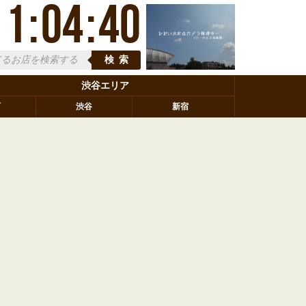
11
:
04
:
40
検索
渋谷エリア
町
渋谷
新宿