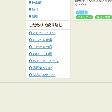
日替わりパスタとピアダの
神山町
クアウト
渋谷
代々木
新宿
イタリアン
弁当・惣菜
こだわりで絞り込む
とにかくうまい
しっかり食事
こだわりの店
おいしいお酒
ちょっとスイーツ
雰囲気がいい
財布にやさしい