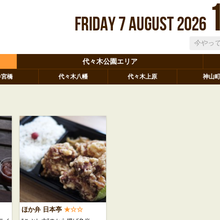
Friday
7
August
2026
代々木公園エリア
参宮橋
代々木八幡
代々木上原
神山
ほか弁 日本亭
★☆☆