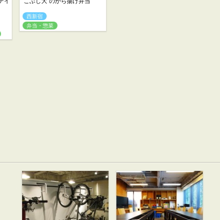
テイ
“こぶし大”のから揚げ弁当
西新宿
弁当・惣菜