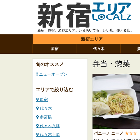
新宿、原宿、渋谷エリア。いまあいてる、いい店、使える店。
新宿エリア
原宿
代々木
弁当・惣菜
旬のオススメ
ニューオープン
エリアで絞り込む
原宿
代々木
参宮橋
代々木八幡
パニーノ ニーノ
★☆☆
代々木上原