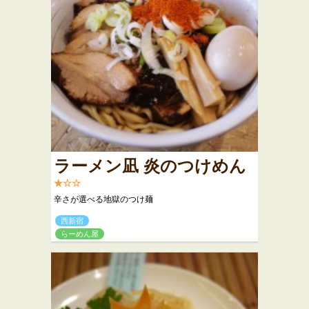
ラーメン凪 炎のつけめん
★☆☆
辛さが選べる地獄のつけ麺
西新宿
らーめん屋