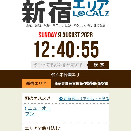
新宿、原宿、渋谷エリア。いまあいてる、いい店、使える店。
Sunday
9
August
2026
12
:
40
:
56
検索
代々木公園エリ
新宿エリア
ア
渋谷エリア
新宿東
新宿南
歌舞伎
新宿三
新宿御
代々木
新宿駅
西新宿
口
口
町
丁目
苑
旬のオススメ
西新宿エリアをもっと見る
ニューオー
プン
エリアで絞り込む