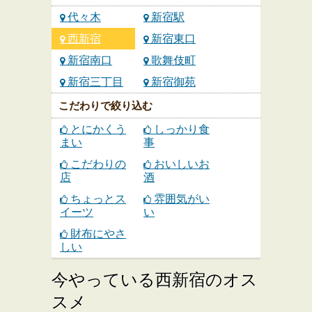
代々木
新宿駅
西新宿
新宿東口
新宿南口
歌舞伎町
新宿三丁目
新宿御苑
こだわりで絞り込む
とにかくう
しっかり食
まい
事
こだわりの
おいしいお
店
酒
ちょっとス
雰囲気がい
イーツ
い
財布にやさ
しい
今やっている西新宿のオス
スメ