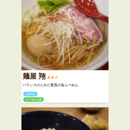
麺屋 翔
★★☆
バランスのとれた驚異の塩らーめん
西新宿
らーめん屋