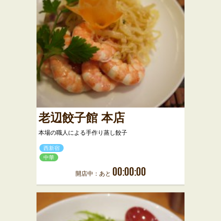
老辺餃子館 本店
本場の職人による手作り蒸し餃子
西新宿
中華
00:00:00
開店中：あと