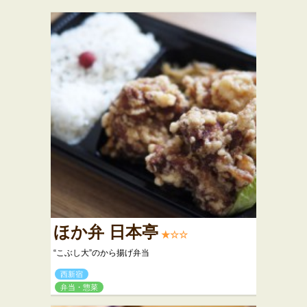
ほか弁 日本亭
★☆☆
“こぶし大”のから揚げ弁当
西新宿
弁当・惣菜