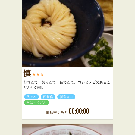
慎
★★☆
打ちたて、切りたて、茹でたて。コシとノビのあるこ
だわりの麺。
代々木
西新宿
新宿南口
そば・うどん
00:00:00
開店中：あと