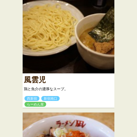
風雲児
鶏と魚介の濃厚なスープ。
西新宿
新宿南口
らーめん屋