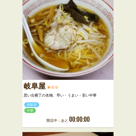
岐阜屋
★☆☆
思い出横丁の名物、早い・うまい・安い中華
西新宿
中華
00:00:00
開店中：あと