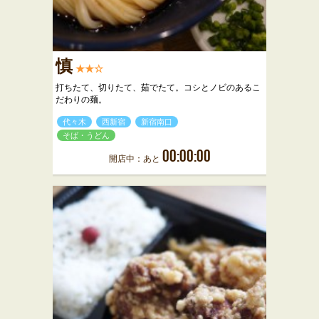
慎
★★☆
打ちたて、切りたて、茹でたて。コシとノビのあるこ
だわりの麺。
代々木
西新宿
新宿南口
そば・うどん
00:00:00
開店中：あと