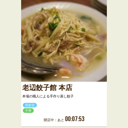
老辺餃子館 本店
本場の職人による手作り蒸し餃子
西新宿
中華
00:07:53
開店中：あと