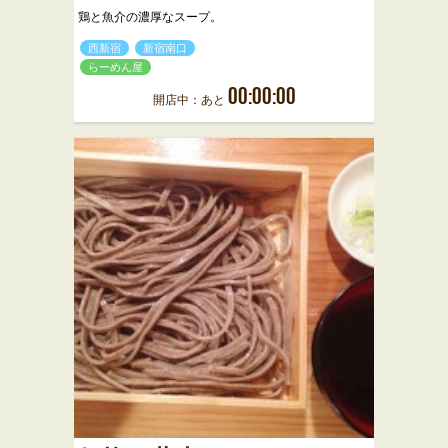
鶏と魚介の濃厚なスープ。
西新宿
新宿南口
らーめん屋
00:00:00
開店中：あと