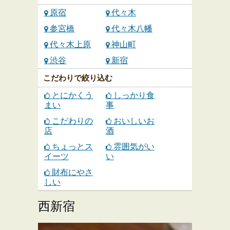
原宿
代々木
参宮橋
代々木八幡
代々木上原
神山町
渋谷
新宿
こだわりで絞り込む
とにかくう
しっかり食
まい
事
こだわりの
おいしいお
店
酒
ちょっとス
雰囲気がい
イーツ
い
財布にやさ
しい
西新宿