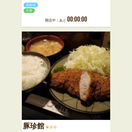
西新宿
中華
00:00:00
開店中：あと
豚珍館
★☆☆