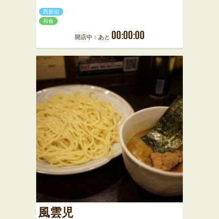
西新宿
和食
00:00:00
開店中：あと
風雲児