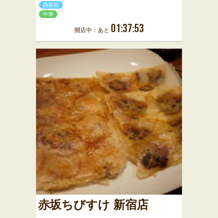
西新宿
中華
01:37:53
開店中：あと
赤坂ちびすけ 新宿店