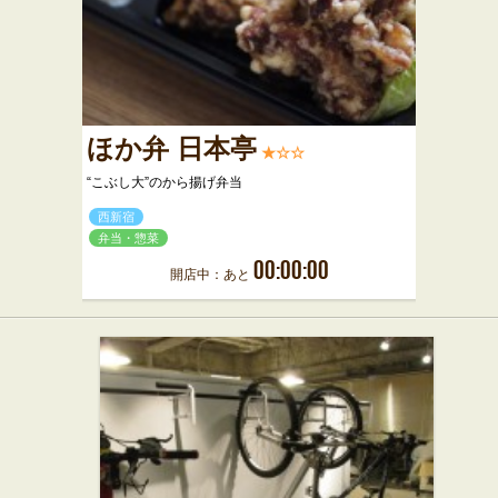
ほか弁 日本亭
★☆☆
“こぶし大”のから揚げ弁当
西新宿
弁当・惣菜
00:00:00
開店中：あと