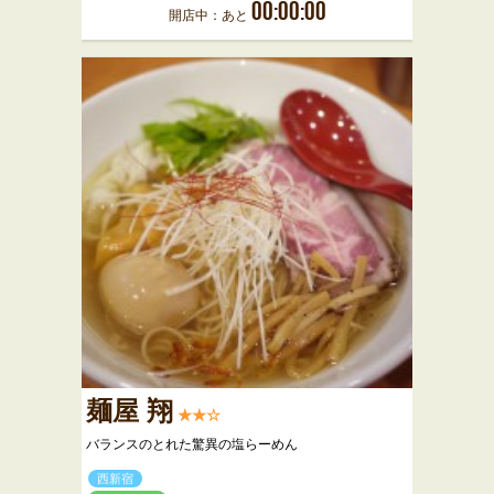
00:00:00
開店中：あと
麺屋 翔
★★☆
バランスのとれた驚異の塩らーめん
西新宿