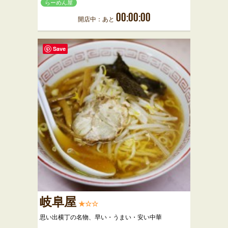
らーめん屋
00:00:00
開店中：あと
Save
岐阜屋
★☆☆
思い出横丁の名物、早い・うまい・安い中華