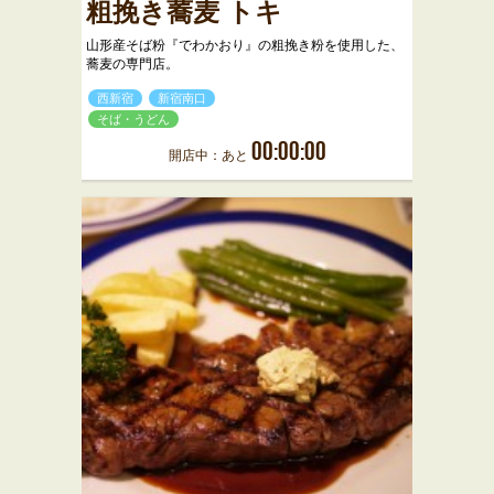
粗挽き蕎麦 トキ
山形産そば粉『でわかおり』の粗挽き粉を使用した、
蕎麦の専門店。
西新宿
新宿南口
そば・うどん
00:00:00
開店中：あと