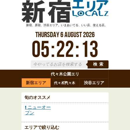
新宿、原宿、渋谷エリア。いまあいてる、いい店、使える店。
Thursday
6
August
2026
05
:
22
:
14
検索
代々木公園エリ
新宿エリア
ア
渋谷エリア
代々木
代々木
原宿
代々木
参宮橋
八幡
上原
神山町
渋谷
新宿
旬のオススメ
ニューオー
プン
エリアで絞り込む