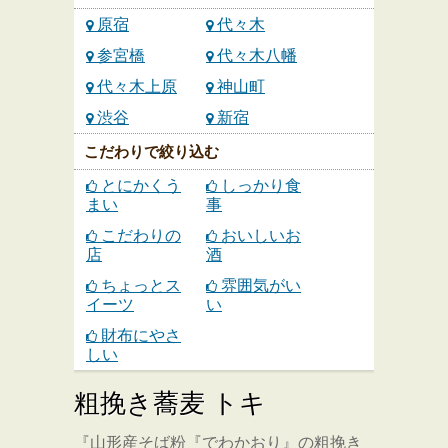
原宿
代々木
参宮橋
代々木八幡
代々木上原
神山町
渋谷
新宿
こだわりで絞り込む
とにかくう
しっかり食
まい
事
こだわりの
おいしいお
店
酒
ちょっとス
雰囲気がい
イーツ
い
財布にやさ
しい
粗挽き蕎麦 トキ
『山形産そば粉『でわかおり』の粗挽き