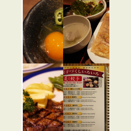
風雲児
慎
★★☆
らーめん屋
そば・うどん
鳥茂
赤坂ちび
★★★
すけ 新宿
和食
店
中華