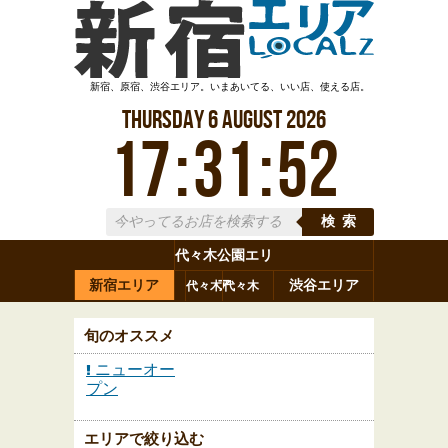
新宿、原宿、渋谷エリア。いまあいてる、いい店、使える店。
Thursday
6
August
2026
17
:
31
:
53
検索
代々木公園エリ
新宿エリア
ア
渋谷エリア
代々木
代々木
原宿
代々木
参宮橋
八幡
上原
神山町
渋谷
新宿
旬のオススメ
ニューオー
プン
エリアで絞り込む