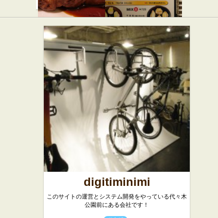
ルモンド
老辺餃子館
★★☆
本店
西洋料理
中華
digitiminimi
このサイトの運営とシステム開発をやっている代々木
公園前にある会社です！