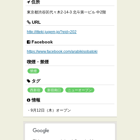
住所
東京都渋谷区代々木2-14-3 北斗第一ビル 中2階
URL
http://itteki.jugem.jp/?eid=202
Facebook
https://www.facebook.com/arabikisobatoki
喫煙・禁煙
禁煙
タグ
西新宿
新宿南口
ニューオープン
情報
・9月12日（木）オープン