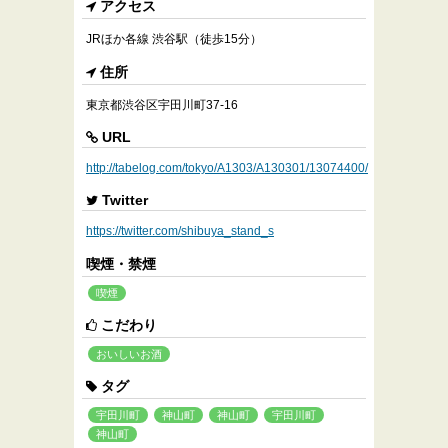
アクセス
JRほか各線 渋谷駅（徒歩15分）
住所
東京都渋谷区宇田川町37-16
URL
http://tabelog.com/tokyo/A1303/A130301/13074400/
Twitter
https://twitter.com/shibuya_stand_s
喫煙・禁煙
喫煙
こだわり
おいしいお酒
タグ
宇田川町
神山町
神山町
宇田川町
神山町