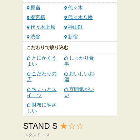
原宿
代々木
参宮橋
代々木八幡
代々木上原
神山町
渋谷
新宿
こだわりで絞り込む
とにかくう
しっかり食
まい
事
こだわりの
おいしいお
店
酒
ちょっとス
雰囲気がい
イーツ
い
財布にやさ
しい
STAND S
★☆☆
スタンド エス