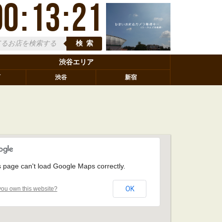
00
:
13
:
22
検索
渋谷エリア
町
渋谷
新宿
s page can't load Google Maps correctly.
OK
ou own this website?