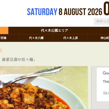
Saturday
8
August
2026
代々木公園エリア
参宮橋
代々木八幡
代々木上原
神山
☆
、麻婆豆腐や坦々麺』
Thi
Do y