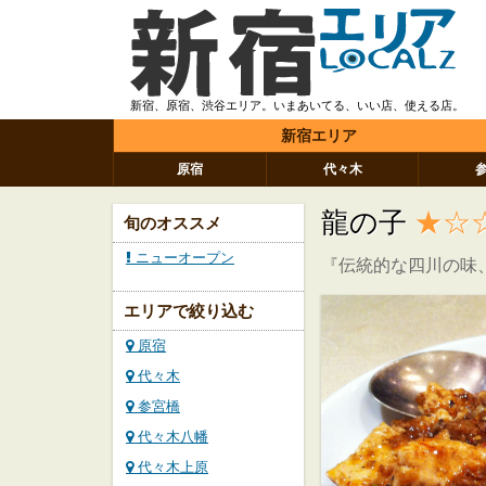
新宿、原宿、渋谷エリア。いまあいてる、いい店、使える店。
新宿エリア
原宿
代々木
龍の子
★☆
旬のオススメ
ニューオープン
『伝統的な四川の味
エリアで絞り込む
原宿
代々木
参宮橋
代々木八幡
代々木上原