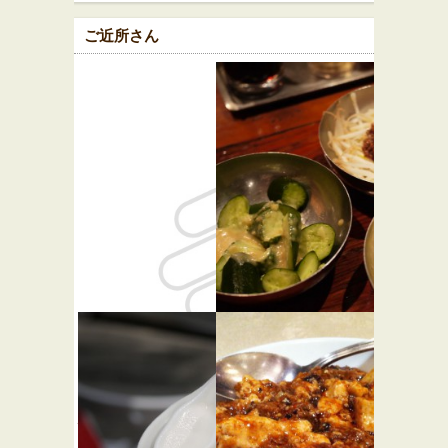
ご近所さん
ビルズ 東
原宿餃子楼
★☆☆
急プラザ
中華
表参道原宿