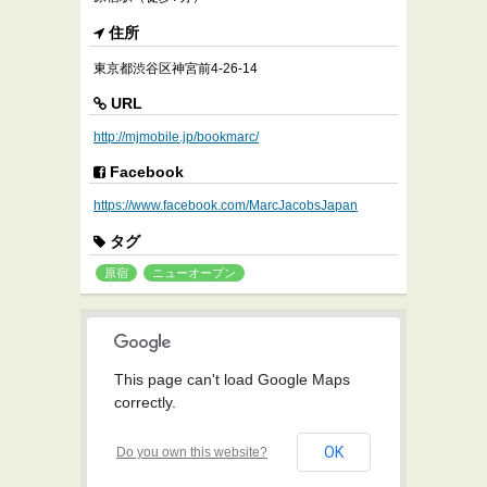
住所
東京都渋谷区神宮前4-26-14
URL
http://mjmobile.jp/bookmarc/
Facebook
https://www.facebook.com/MarcJacobsJapan
タグ
原宿
ニューオープン
This page can't load Google Maps
correctly.
OK
Do you own this website?