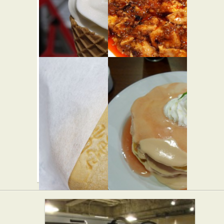
★★☆
西洋料理
スイーツ
マキバ
龍の子
★☆☆
スイーツ
中華
瑞穂
シナモン
★★☆