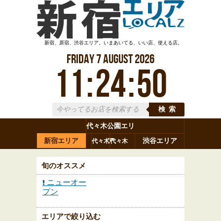
新宿、原宿、渋谷エリア。いまあいてる、いい店、使える店。
Friday
7
August
2026
11
:
24
:
50
検索
代々木公園エリ
新宿エリア
ア
渋谷エリア
代々木
代々木
原宿
代々木
参宮橋
八幡
上原
神山町
渋谷
新宿
旬のオススメ
ニューオー
プン
エリアで絞り込む