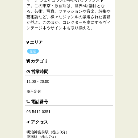
マーク ジェイコブスが手がけるブックスト
ア。この東京・原宿店は、世界5店舗目とな
る。芸術、写真、ファッションや音楽、詩集や
芸術論など、様々なジャンルの厳選された書籍
が並ぶ。このほか、コレクターを虜にするヴィ
ンテージ本やサイン本も取り揃える。
エリア
原宿
カテゴリ
営業時間
11:00～20:00
※不定休
電話番号
03-5412-0351
アクセス
明治神宮前駅（徒歩3分）
原宿駅（徒歩7分）