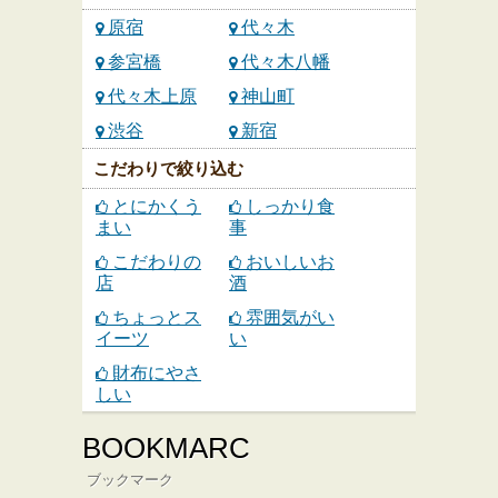
原宿
代々木
参宮橋
代々木八幡
代々木上原
神山町
渋谷
新宿
こだわりで絞り込む
とにかくう
しっかり食
まい
事
こだわりの
おいしいお
店
酒
ちょっとス
雰囲気がい
イーツ
い
財布にやさ
しい
BOOKMARC
ブックマーク