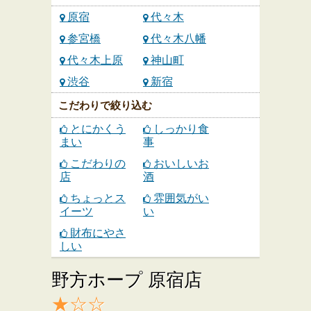
原宿
代々木
参宮橋
代々木八幡
代々木上原
神山町
渋谷
新宿
こだわりで絞り込む
とにかくう
しっかり食
まい
事
こだわりの
おいしいお
店
酒
ちょっとス
雰囲気がい
イーツ
い
財布にやさ
しい
野方ホープ 原宿店
★☆☆