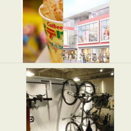
みのりん
せい家 原
ご
宿店
カレー屋
らーめん屋
カルビー
キュート
プラス 原
キューブ
宿竹下通り
ハラジュ
店
ク
スイーツ