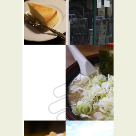
カフェ ア
AFURI 原
ンセーニ
宿
★☆☆
ュ ダング
らーめん屋
ル
★★☆
カフェ・喫茶店