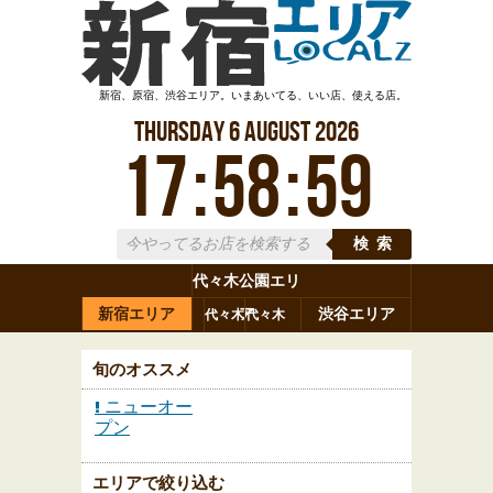
新宿、原宿、渋谷エリア。いまあいてる、いい店、使える店。
Thursday
6
August
2026
17
:
58
:
59
検索
代々木公園エリ
新宿エリア
ア
渋谷エリア
代々木
代々木
原宿
代々木
参宮橋
八幡
上原
神山町
渋谷
新宿
旬のオススメ
ニューオー
プン
エリアで絞り込む