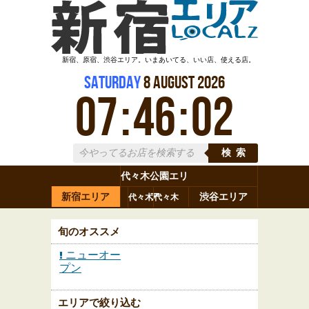
新宿、原宿、渋谷エリア。いまあいてる、いい店、使える店。
Saturday
8
August
2026
07
:
46
:
03
検索
代々木公園エリ
新宿エリア
ア
渋谷エリア
代々木
代々木
原宿
代々木
参宮橋
八幡
上原
神山町
渋谷
新宿
旬のオススメ
ニューオー
プン
エリアで絞り込む