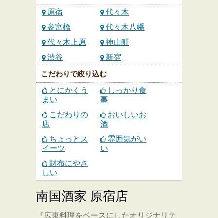
原宿
代々木
参宮橋
代々木八幡
代々木上原
神山町
渋谷
新宿
こだわりで絞り込む
とにかくう
しっかり食
まい
事
こだわりの
おいしいお
店
酒
ちょっとス
雰囲気がい
イーツ
い
財布にやさ
しい
南国酒家 原宿店
『広東料理をベースにしたオリジナリテ