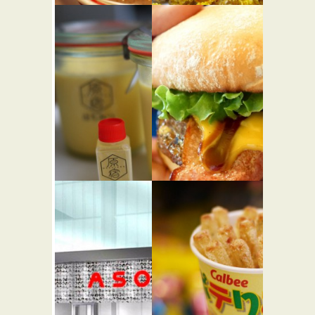
九州じゃ
ギャレッ
んがら 原
ト ポップ
宿1階店
コーン シ
ョップス
らーめん屋
原宿店
スイーツ
コロンバ
テディー
ン
ズ ビガー
★☆☆
バーガー
カフェ・喫茶店
スイーツ
渋谷
バーガーショップ