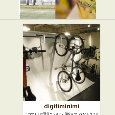
ASOKO 原
カルビー
宿店
プラス 原
宿竹下通り
店
スイーツ
digitiminimi
このサイトの運営とシステム開発をやっている代々木