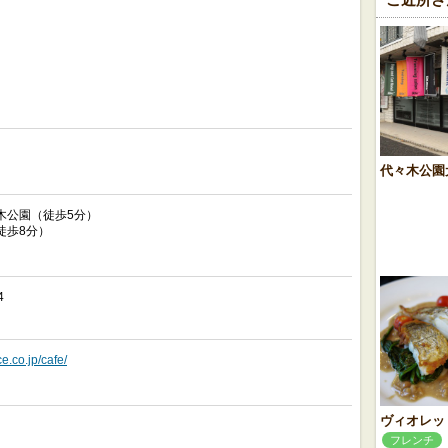
代々木公園
木公園（徒歩5分）
徒歩8分）
4
e.co.jp/cafe/
ヴィオレッ
フレンチ