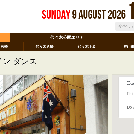
Sunday
9
August
2026
代々木公園エリア
参宮橋
代々木八幡
代々木上原
神山
ン ダンス
Thi
Do y