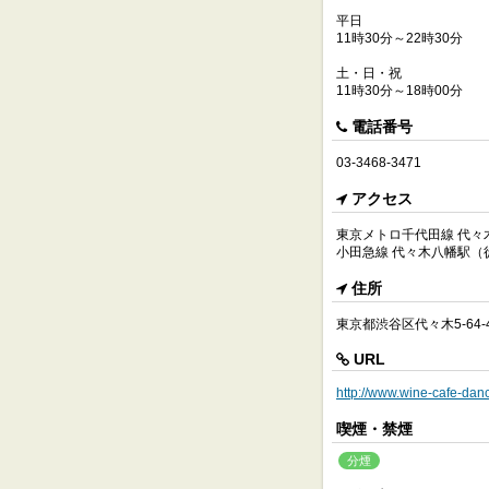
平日
11時30分～22時30分
土・日・祝
11時30分～18時00分
電話番号
03-3468-3471
アクセス
東京メトロ千代田線 代々
小田急線 代々木八幡駅（
住所
東京都渋谷区代々木5-64-
URL
http://www.wine-cafe-danc
喫煙・禁煙
分煙