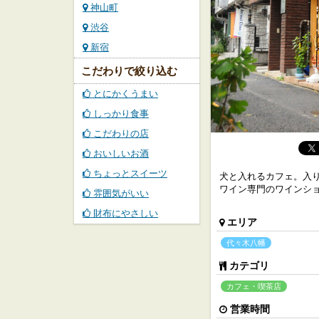
神山町
渋谷
新宿
こだわりで絞り込む
とにかくうまい
しっかり食事
こだわりの店
おいしいお酒
ちょっとスイーツ
犬と入れるカフェ。入
ワイン専門のワインシ
雰囲気がいい
財布にやさしい
エリア
代々木八幡
カテゴリ
カフェ・喫茶店
営業時間