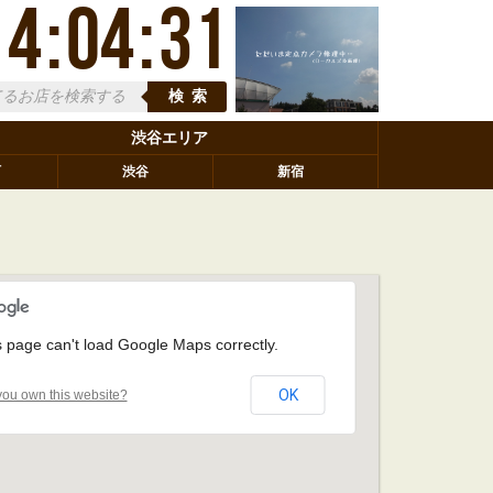
14
:
04
:
32
検索
渋谷エリア
町
渋谷
新宿
s page can't load Google Maps correctly.
OK
ou own this website?