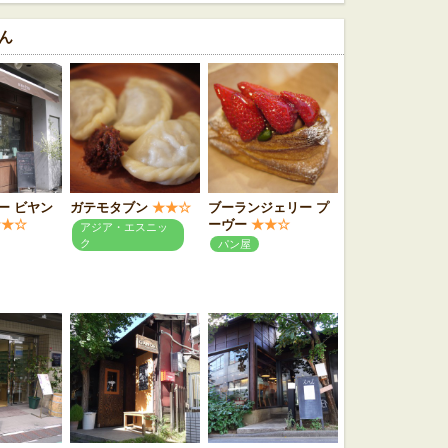
ん
ー ビヤン
ガテモタブン
★★☆
ブーランジェリー プ
★★☆
ーヴー
★★☆
アジア・エスニッ
ク
パン屋