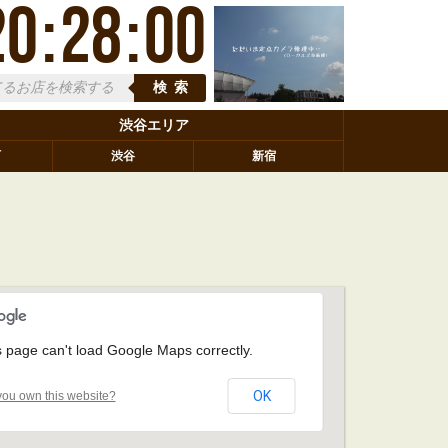
20
:
28
:
01
検索
渋谷エリア
町
渋谷
新宿
s page can't load Google Maps correctly.
OK
ou own this website?