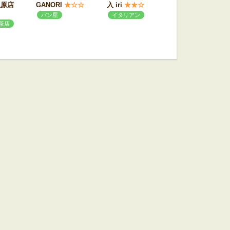
上原店
GANORI
★☆☆
入 iri
★★☆
パン屋
イタリアン
茶店