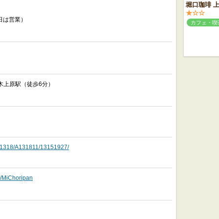
堀口珈琲 
★☆☆
日は営業）
カフェ・喫
木上原駅（徒歩6分）
o/A1318/A131811/13151927/
m/MiChoripan