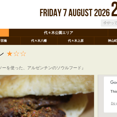
Friday
7
August
2026
代々木公園エリア
参宮橋
代々木八幡
代々木上原
神山
ン
★☆☆
ソーを使った、アルゼンチンのソウルフード』
Thi
Do y