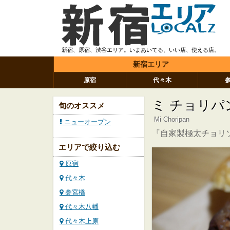
新宿、原宿、渋谷エリア。いまあいてる、いい店、使える店。
新宿エリア
原宿
代々木
ミ チョリパ
旬のオススメ
Mi Choripan
ニューオープン
『自家製極太チョリ
エリアで絞り込む
原宿
代々木
参宮橋
代々木八幡
代々木上原