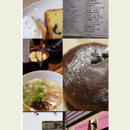
カタネカ
按田餃子
★☆☆
フェ
★★☆
中華
カフェ・喫茶店