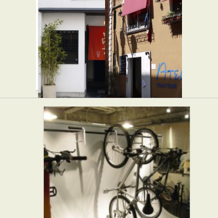
博多 一風
マンマー
堂 代々木
ノ
★☆☆
上原店
カフェ・喫茶店
★☆☆
パン屋
らーめん屋
まんぷく
メゾン サ
代々木上原
ンカント
店
サンク
★☆☆
★★☆
焼き肉
フレンチ