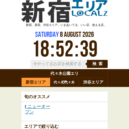
新宿、原宿、渋谷エリア。いまあいてる、いい店、使える店。
Saturday
8
August
2026
18
:
52
:
39
検索
代々木公園エリ
新宿エリア
ア
渋谷エリア
代々木
代々木
原宿
代々木
参宮橋
八幡
上原
神山町
渋谷
新宿
旬のオススメ
ニューオー
プン
エリアで絞り込む