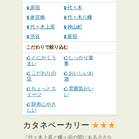
原宿
代々木
参宮橋
代々木八幡
代々木上原
神山町
渋谷
新宿
こだわりで絞り込む
とにかくう
しっかり食
まい
事
こだわりの
おいしいお
店
酒
ちょっとス
雰囲気がい
イーツ
い
財布にやさ
しい
カタネベーカリー
★★★
『代々木上原と幡ヶ谷の間にある小さな