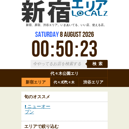
新宿、原宿、渋谷エリア。いまあいてる、いい店、使える店。
Saturday
8
August
2026
00
:
50
:
23
検索
代々木公園エリ
新宿エリア
ア
渋谷エリア
代々木
代々木
原宿
代々木
参宮橋
八幡
上原
神山町
渋谷
新宿
旬のオススメ
ニューオー
プン
エリアで絞り込む