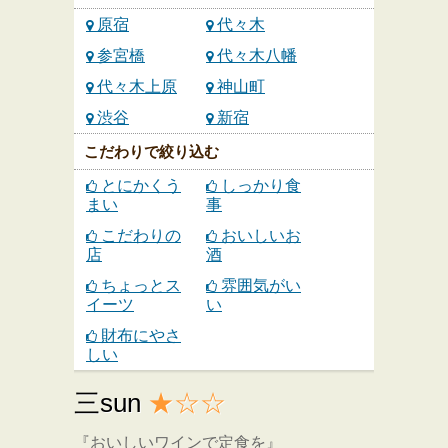
原宿
代々木
参宮橋
代々木八幡
代々木上原
神山町
渋谷
新宿
こだわりで絞り込む
とにかくう
しっかり食
まい
事
こだわりの
おいしいお
店
酒
ちょっとス
雰囲気がい
イーツ
い
財布にやさ
しい
三sun
★☆☆
『おいしいワインで定食を』