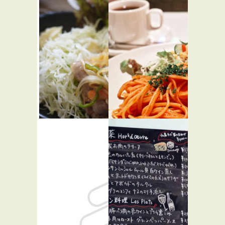
タイダイ
ルヴァン
ニング ソ
富ヶ谷店
★☆☆
イ7 代々木
パン屋
八幡店
★☆☆
アジア・エスニッ
ク
八 HACHI
TIKI+GOAL
★☆☆
CAFE
★☆☆
和食
カフェ・喫茶店