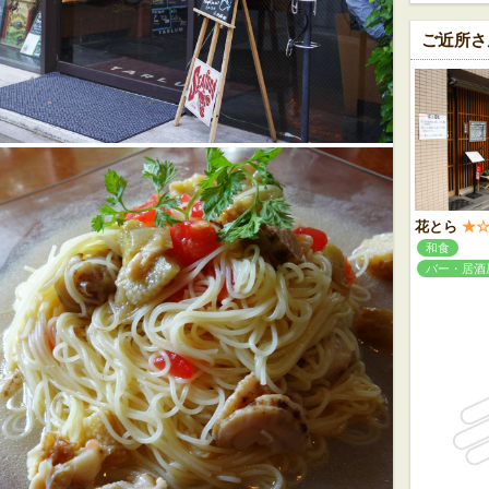
ご近所さ
花とら
★
和食
バー・居酒