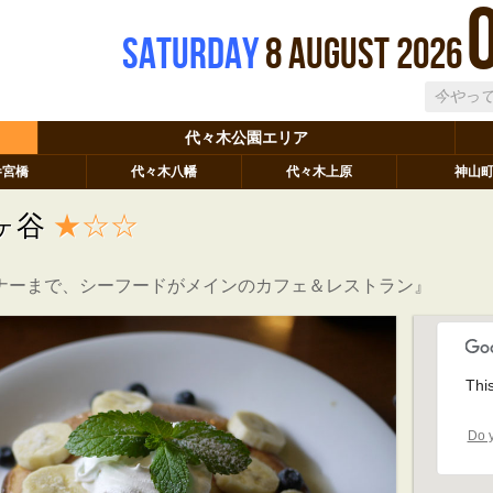
Saturday
8
August
2026
代々木公園エリア
参宮橋
代々木八幡
代々木上原
神山
ヶ谷
★☆☆
ナーまで、シーフードがメインのカフェ＆レストラン』
Thi
Do y