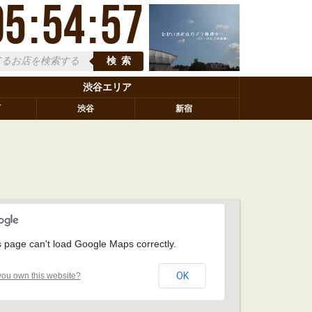
05
:
54
:
58
検索
渋谷エリア
町
渋谷
新宿
s page can't load Google Maps correctly.
OK
ou own this website?