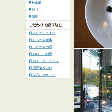
神山町
渋谷
新宿
こだわりで絞り込む
とにかくうまい
しっかり食事
こだわりの店
おいしいお酒
ちょっとスイーツ
雰囲気がいい
財布にやさしい