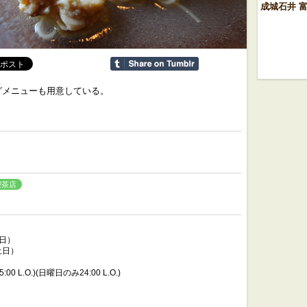
成城石井 
グメニューも用意している。
喫茶店
平日）
（土日）
25:00 L.O.)(日曜日のみ24:00 L.O.)