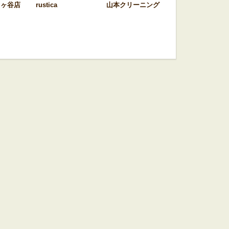
富ヶ谷店
rustica
山本クリーニング