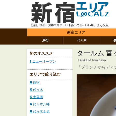
新宿、原宿、渋谷エリア。いまあいてる、いい店、使える店。
新宿エリア
原宿
代々木
タールム 富
旬のオススメ
TARLUM tomigaya
ニューオープン
『ブランチからディ
エリアで絞り込む
原宿
代々木
参宮橋
代々木八幡
代々木上原