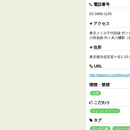
電話番号
03-3466-1105
アクセス
東京メトロ千代田線 代々
小田急線 代々木八幡駅（
住所
東京都渋谷区富ケ谷1-10-
URL
http://tabelog.com/toky
喫煙・禁煙
分煙
こだわり
ちょっとスイーツ
タグ
代々木八幡
パンケー