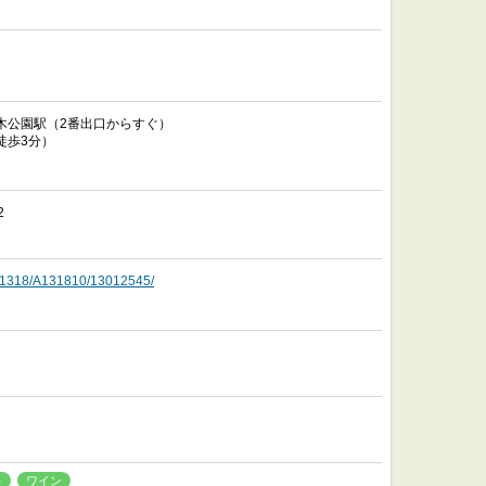
木公園駅（2番出口からすぐ）
徒歩3分）
2
o/A1318/A131810/13012545/
キ
ワイン