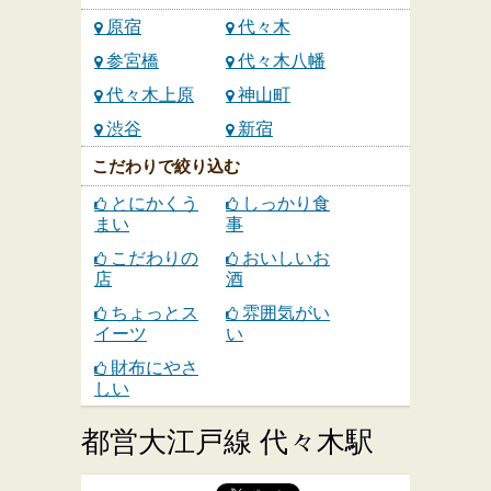
原宿
代々木
参宮橋
代々木八幡
代々木上原
神山町
渋谷
新宿
こだわりで絞り込む
とにかくう
しっかり食
まい
事
こだわりの
おいしいお
店
酒
ちょっとス
雰囲気がい
イーツ
い
財布にやさ
しい
都営大江戸線 代々木駅