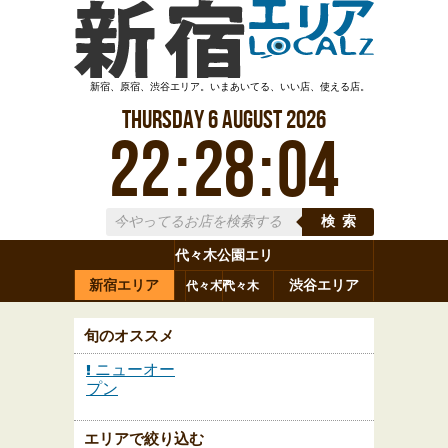
新宿、原宿、渋谷エリア。いまあいてる、いい店、使える店。
Thursday
6
August
2026
22
:
28
:
05
検索
代々木公園エリ
新宿エリア
ア
渋谷エリア
代々木
代々木
原宿
代々木
参宮橋
八幡
上原
神山町
渋谷
新宿
旬のオススメ
ニューオー
プン
エリアで絞り込む