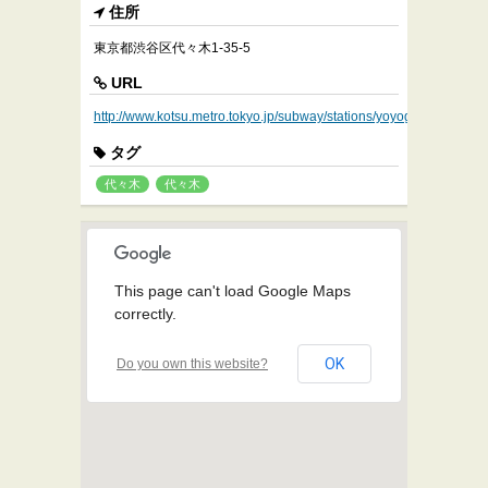
住所
東京都渋谷区代々木1-35-5
URL
http://www.kotsu.metro.tokyo.jp/subway/stations/yoyogi/e26.html
タグ
代々木
代々木
This page can't load Google Maps
correctly.
OK
Do you own this website?