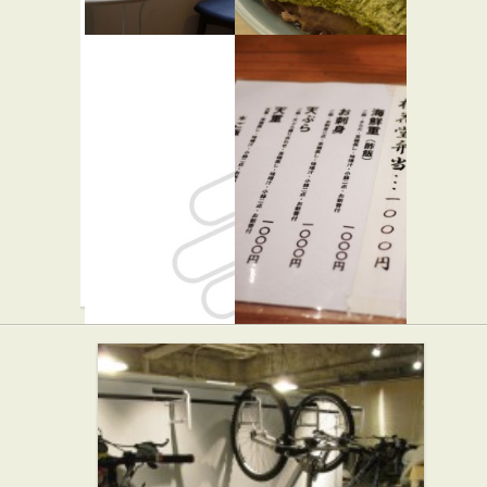
トンガコ
らすた
★☆☆
ーヒー
らーめん屋
★★☆
カフェ・喫茶店
バー・居酒屋
横濱家系
魚籠庵
★☆☆
濃厚とん
和食
こつラー
メン専門店