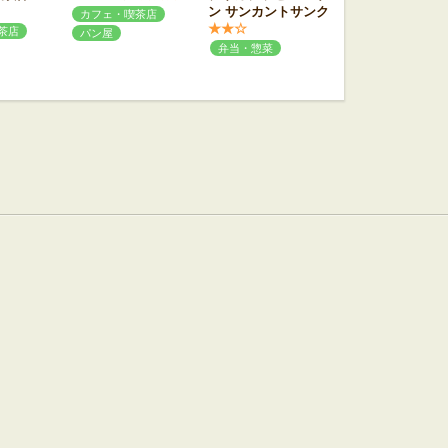
ン サンカントサンク
カフェ・喫茶店
★★☆
茶店
パン屋
弁当・惣菜