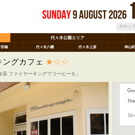
Sunday
9
August
2026
代々木公園エリア
参宮橋
代々木八幡
代々木上原
神山
キングカフェ
★☆☆
食器 ファイヤーキングでコーヒーを』
Thi
Do y