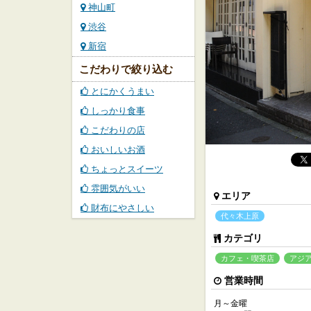
神山町
渋谷
新宿
こだわりで絞り込む
とにかくうまい
しっかり食事
こだわりの店
おいしいお酒
ちょっとスイーツ
雰囲気がいい
エリア
財布にやさしい
代々木上原
カテゴリ
カフェ・喫茶店
アジ
営業時間
月～金曜