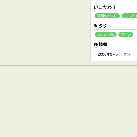
こだわり
雰囲気がいい
しっか
タグ
代々木上原
ワイン
情報
・2000年3月オープン