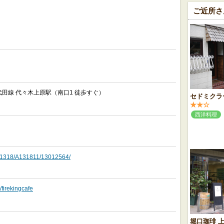
ご近所さ
田線 代々木上原駅（南口1 徒歩すぐ）
セドミクラ
★★☆
西洋料理
o/A1318/A131811/13012564/
firekingcafe
堀口珈琲 