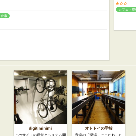
★☆☆
カフェ・喫
り食事
digitiminimi
オトトイの学校
このサイトの運営とシステム開
音楽の「現場」にこだわった