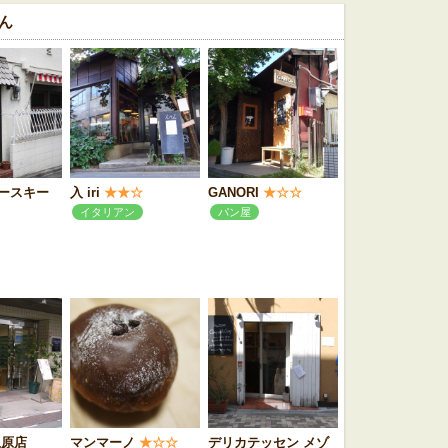
ん
ースキー
入 iri
★★☆
GANORI
★☆☆
イタリアン
パン屋
上原店
マンマーノ
★☆☆
デリカテッセン メゾ