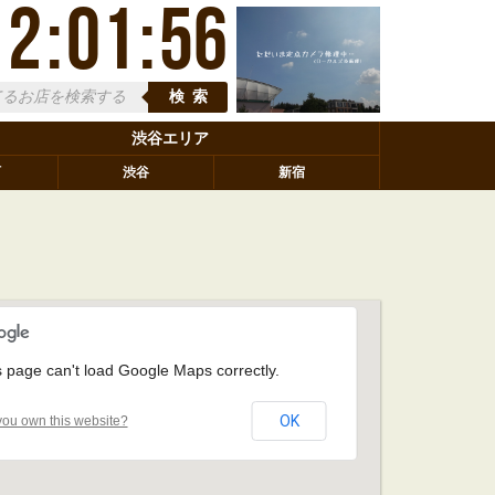
12
:
01
:
56
検索
渋谷エリア
町
渋谷
新宿
s page can't load Google Maps correctly.
OK
ou own this website?