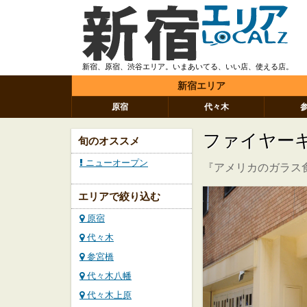
新宿、原宿、渋谷エリア。いまあいてる、いい店、使える店。
新宿エリア
原宿
代々木
ファイヤー
旬のオススメ
ニューオープン
『アメリカのガラス
エリアで絞り込む
原宿
代々木
参宮橋
代々木八幡
代々木上原